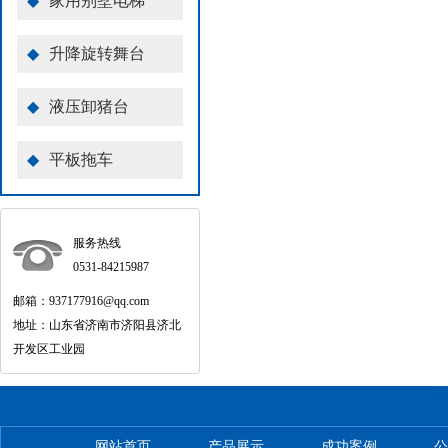
◆
家用别墅电梯
◆
升降旋转舞台
◆
液压卸猪台
◆
平板拖车
服务热线
0531-84215987
邮箱：937177916@qq.com
地址：山东省济南市济阳县济北
开发区工业园
网站首页
产品展示
成功案例
公
-
-
-